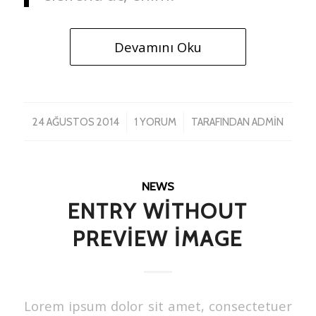
Devamını Oku
/
/
24 AĞUSTOS 2014
1 YORUM
TARAFINDAN
ADMIN
NEWS
ENTRY WITHOUT
PREVIEW IMAGE
Lorem ipsum dolor sit amet, consectetuer