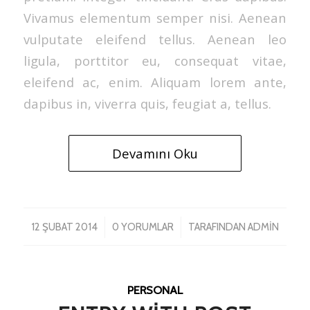
Vivamus elementum semper nisi. Aenean
vulputate eleifend tellus. Aenean leo
ligula, porttitor eu, consequat vitae,
eleifend ac, enim. Aliquam lorem ante,
dapibus in, viverra quis, feugiat a, tellus.
Devamını Oku
/
/
12 ŞUBAT 2014
0 YORUMLAR
TARAFINDAN
ADMIN
PERSONAL