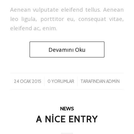
Aenean vulputate eleifend tellus. Aenean
leo ligula, porttitor eu, consequat vitae,
eleifend ac, enim.
Devamını Oku
/
/
24 OCAK 2015
0 YORUMLAR
TARAFINDAN
ADMIN
NEWS
A NICE ENTRY