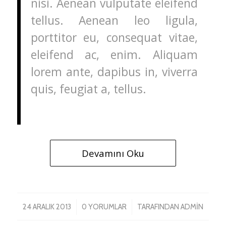
nisi. Aenean vulputate eleifend
tellus. Aenean leo ligula,
porttitor eu, consequat vitae,
eleifend ac, enim. Aliquam
lorem ante, dapibus in, viverra
quis, feugiat a, tellus.
Devamını Oku
/
/
24 ARALIK 2013
0 YORUMLAR
TARAFINDAN
ADMIN