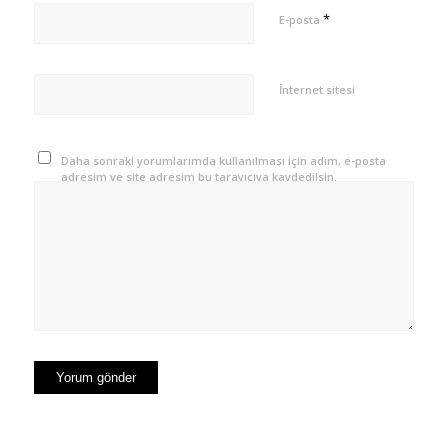
*
E-posta
İnternet sitesi
Daha sonraki yorumlarımda kullanılması için adım, e-posta
adresim ve site adresim bu tarayıcıya kaydedilsin.